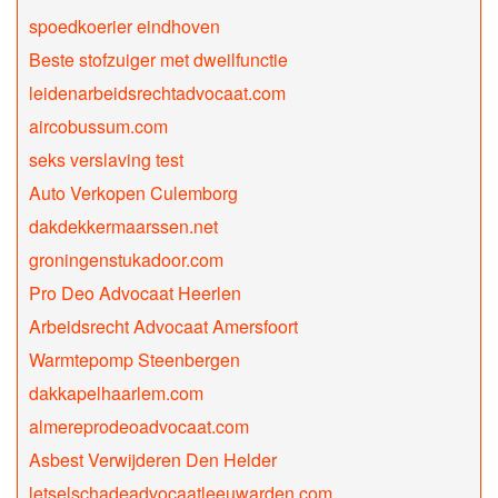
spoedkoerier eindhoven
Beste stofzuiger met dweilfunctie
leidenarbeidsrechtadvocaat.com
aircobussum.com
seks verslaving test
Auto Verkopen Culemborg
dakdekkermaarssen.net
groningenstukadoor.com
Pro Deo Advocaat Heerlen
Arbeidsrecht Advocaat Amersfoort
Warmtepomp Steenbergen
dakkapelhaarlem.com
almereprodeoadvocaat.com
Asbest Verwijderen Den Helder
letselschadeadvocaatleeuwarden.com