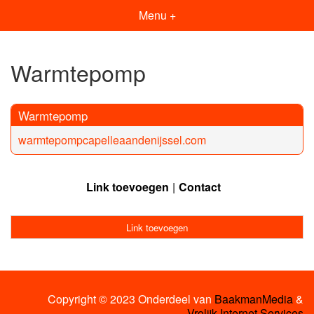
Menu +
Warmtepomp
Warmtepomp
warmtepompcapelleaandenijssel.com
Link toevoegen
Contact
Link toevoegen
Copyright © 2023 Onderdeel van
BaakmanMedia
&
Vrolijk Internet Services