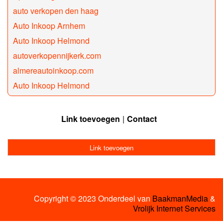
auto verkopen den haag
Auto Inkoop Arnhem
Auto Inkoop Helmond
autoverkopennijkerk.com
almereautoinkoop.com
Auto Inkoop Helmond
Link toevoegen
Contact
Link toevoegen
Copyright © 2023 Onderdeel van
BaakmanMedia
&
Vrolijk Internet Services