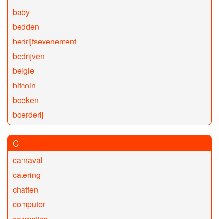
baby
bedden
bedrijfsevenement
bedrijven
belgie
bitcoin
boeken
boerderij
C
carnaval
catering
chatten
computer
cosmetica