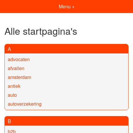
Menu +
Alle startpagina's
A
advocaten
afvallen
amsterdam
antiek
auto
autoverzekering
B
b2b