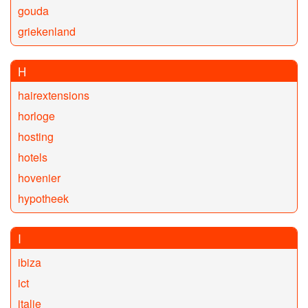
gouda
griekenland
H
hairextensions
horloge
hosting
hotels
hovenier
hypotheek
I
ibiza
ict
italie