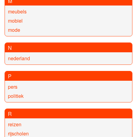
M
meubels
mobiel
mode
N
nederland
P
pers
politiek
R
reizen
rijscholen