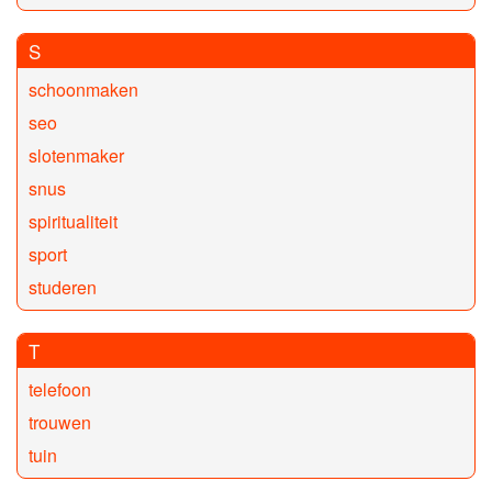
S
schoonmaken
seo
slotenmaker
snus
spiritualiteit
sport
studeren
T
telefoon
trouwen
tuin