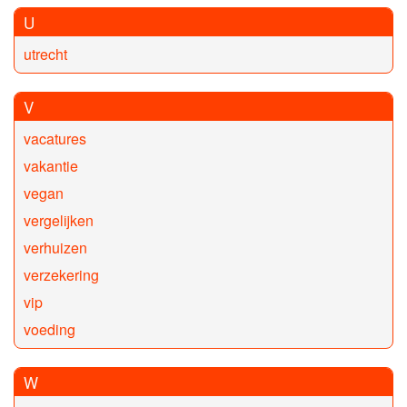
U
utrecht
V
vacatures
vakantie
vegan
vergelijken
verhuizen
verzekering
vip
voeding
W