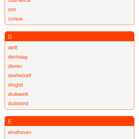
crm
cursus
D
delft
denhaag
dieren
doehetzelf
drogist
drukwerk
duitsland
E
eindhoven