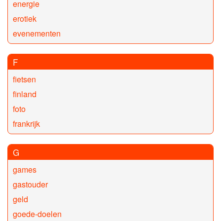
energie
erotiek
evenementen
F
fietsen
finland
foto
frankrijk
G
games
gastouder
geld
goede-doelen