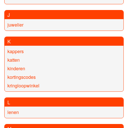
J
juwelier
K
kappers
katten
kinderen
kortingscodes
kringloopwinkel
L
lenen