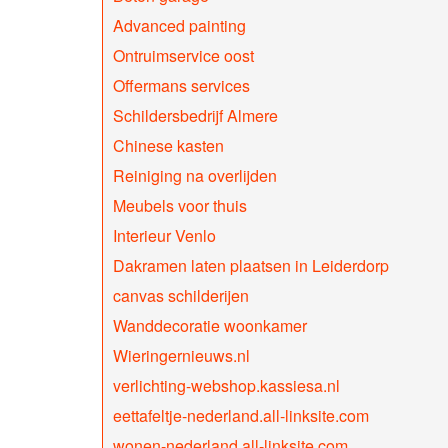
Advanced painting
Ontruimservice oost
Offermans services
Schildersbedrijf Almere
Chinese kasten
Reiniging na overlijden
Meubels voor thuis
Interieur Venlo
Dakramen laten plaatsen in Leiderdorp
canvas schilderijen
Wanddecoratie woonkamer
Wieringernieuws.nl
verlichting-webshop.kassiesa.nl
eettafeltje-nederland.all-linksite.com
wonen-nederland.all-linksite.com