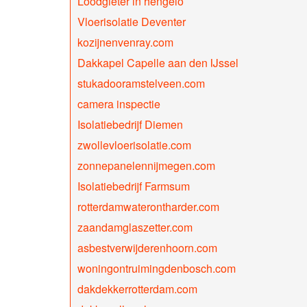
Loodgieter in hengelo
Vloerisolatie Deventer
kozijnenvenray.com
Dakkapel Capelle aan den IJssel
stukadooramstelveen.com
camera inspectie
Isolatiebedrijf Diemen
zwollevloerisolatie.com
zonnepanelennijmegen.com
Isolatiebedrijf Farmsum
rotterdamwaterontharder.com
zaandamglaszetter.com
asbestverwijderenhoorn.com
woningontruimingdenbosch.com
dakdekkerrotterdam.com