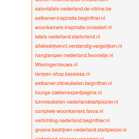
salontafels-nederland.de-vitrine.be
eetkamer-inspiratie.beginthier.nl
woonkamers-inspiratie.onzestart.nl
tafels-nederland.startvriend.nl
allebedrijvennl.verstandig-vergelijken.nl
hanglampen-nederland.favorietje.nl
Wieringernieuws.nl
lampen-shop.kassiesa.nl
eetkamer-zitmeubelen.beginthier.nl
lounge-zakkenexpertpagina.nl
tuinmeubelen-nederlandstartplezier.nl
complete-woonkamers.favos.nl
verlichting-nederland.beginthier.nl
groene-bedrijven-nederland.startpleizer.nl
nederland-groener.uwpagina.nl