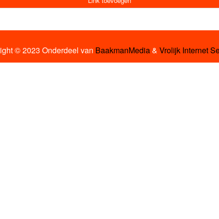
Link toevoegen
ight © 2023 Onderdeel van
BaakmanMedia
&
Vrolijk Internet S