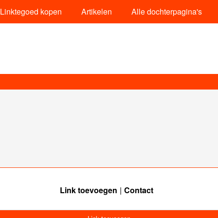
Linktegoed kopen
Artikelen
Alle dochterpagina's
Link toevoegen
Contact