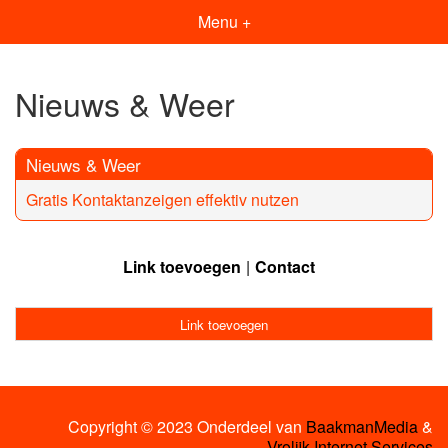
Menu +
Nieuws & Weer
Nieuws & Weer
Gratis Kontaktanzeigen effektiv nutzen
Link toevoegen
Contact
Link toevoegen
Copyright © 2023 Onderdeel van
BaakmanMedia
&
Vrolijk Internet Services